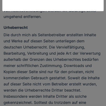
Rechtsverletzung nicht zumutbar. Bei Bekanntwerden
von Rechtsverletzungen werden wir derartige Links
umgehend entfernen.
Urheberrecht
Die durch mich als Seitenbetreiber erstellten Inhalte
und Werke auf diesen Seiten unterliegen dem
deutschen Urheberrecht. Die Vervielfältigung,
Bearbeitung, Verbreitung und jede Art der Verwertung
außerhalb der Grenzen des Urheberrechtes bedürfen
meiner schriftlichen Zustimmung. Downloads und
Kopien dieser Seite sind nur für den privaten, nicht
kommerziellen Gebrauch gestattet. Soweit die Inhalte
auf dieser Seite nicht vom Betreiber erstellt wurden,
werden die Urheberrechte Dritter beachtet.
Insbesondere werden Inhalte Dritter als solche
gekennzeichnet. Solltest du trotzdem auf eine