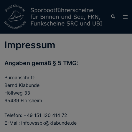
Zum
Inhalt
Suche
Men
springen
ums
Impressum
Angaben gemäß § 5 TMG:
Büroanschrift:
Bernd Klabunde
Höllweg 33
65439 Flörsheim
Telefon: +49 151 120 414 72
E-Mail:
info.wssbk@klabunde.de