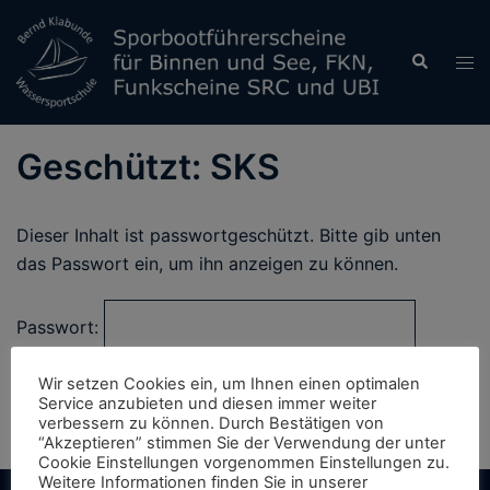
Zum
Inhalt
Suche
Men
springen
ums
Geschützt: SKS
Dieser Inhalt ist passwortgeschützt. Bitte gib unten
das Passwort ein, um ihn anzeigen zu können.
Passwort:
Wir setzen Cookies ein, um Ihnen einen optimalen
Service anzubieten und diesen immer weiter
verbessern zu können. Durch Bestätigen von
“Akzeptieren” stimmen Sie der Verwendung der unter
Cookie Einstellungen vorgenommen Einstellungen zu.
Weitere Informationen finden Sie in unserer