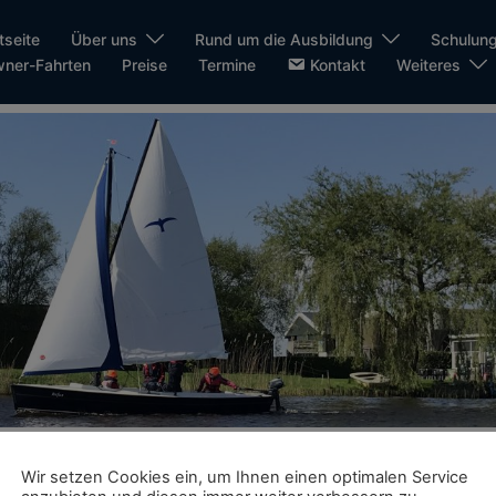
tseite
Über uns
Rund um die Ausbildung
Schulung
ner-Fahrten
Preise
Termine
Kontakt
Weiteres
BI
Wir setzen Cookies ein, um Ihnen einen optimalen Service